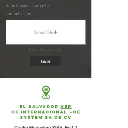
Sube tu currículum y te
contáctaremos.
Select File
Max File Size 15MB
Enviar
El Salvador
VER
OE INTERNACIONAL –OE
SYSTEM SA DE CV
Centro Financiero SISA, Edif. 1