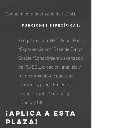
Conocimiento avanzado de PL/SQ.
funciones específicas:
Programación .NET Visual Basic
*Experiencia con Base de Datos
Oracle *Conocimiento avanzado
de PL/SQL, creación, análisis y
mantenimiento de paquetes,
funciones, procedimientos,
triggers y jobs *bootstrap,
JQuery y C#
¡APLICA A ESTA
PLAZA!