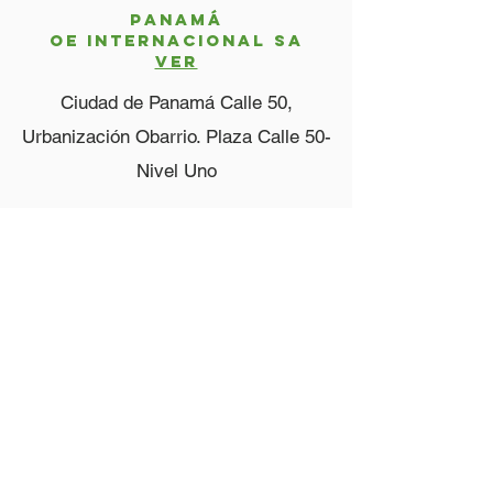
PANAMÁ
OE INTERNACIONAL SA
VER
Ciudad de Panamá Calle 50,
Urbanización Obarrio. Plaza Calle 50-
Nivel Uno
Tel.
(507) 3109674
honduras
OE SYSTEM SA DE Cv
VER