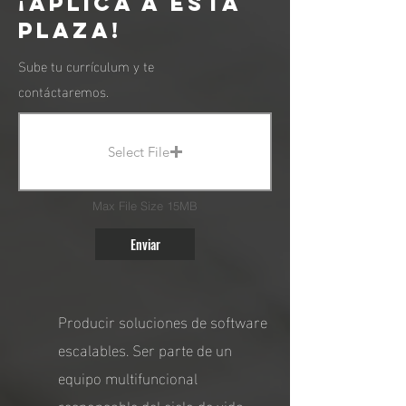
¡APLICA A ESTA
PLAZA!
Sube tu currículum y te
contáctaremos.
Select File
Max File Size 15MB
Enviar
Producir soluciones de software
escalables. Ser parte de un
equipo multifuncional
responsable del ciclo de vida