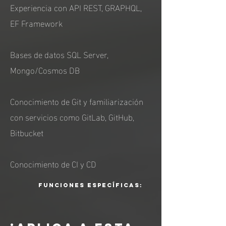
Experiencia con API REST, GRAPHQL,
EF Framework
Bases de datos SQL Server,
Mongo/Cosmos DB
Conocimiento de Git y familiarización
con servicios como GitLab, GitHub,
Bitbucket
Conocimiento de CI y CD
funciones específicas: